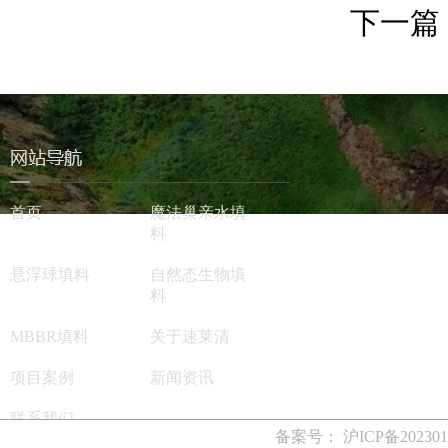
下一篇
首页
魔法巢亲水填
料
悬浮球填料
自然态生物填
料
MBBR填料
关于速莱清
项目案例
新闻资讯
联系我们
备案号：
沪ICP备202301