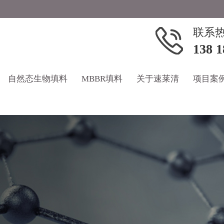
联系
138 1
自然态生物填料
MBBR填料
关于速莱清
项目案