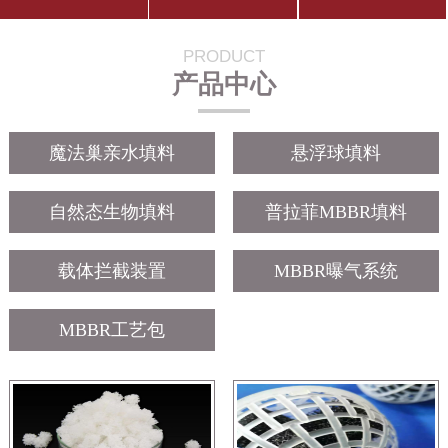
PRODUCT
产品中心
魔法巢亲水填料
悬浮球填料
自然态生物填料
普拉菲MBBR填料
载体拦截装置
MBBR曝气系统
MBBR工艺包