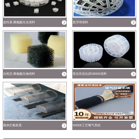
改性基-聚氨酯生化填料
悬浮球填料
自然态-聚氨酯生物填料
普拉菲流化床MBBR填料
载体拦截装置
MBBR工艺曝气系统