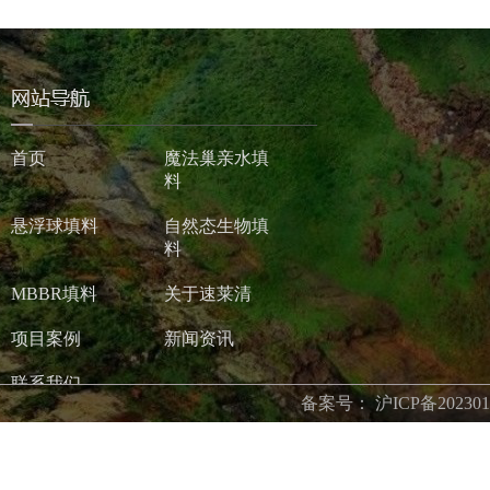
首页
魔法巢亲水填
料
悬浮球填料
自然态生物填
料
MBBR填料
关于速莱清
项目案例
新闻资讯
联系我们
备案号：
沪ICP备202301