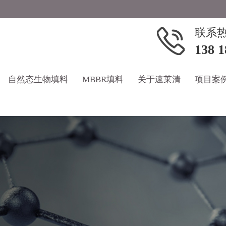
联系
138 1
自然态生物填料
MBBR填料
关于速莱清
项目案