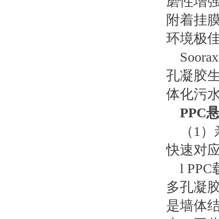
磨性增
附着挂
环境极
Soo
孔凝胶
体化污水
PPC
（1
快速对
l P
多孔凝胶
是墙体结