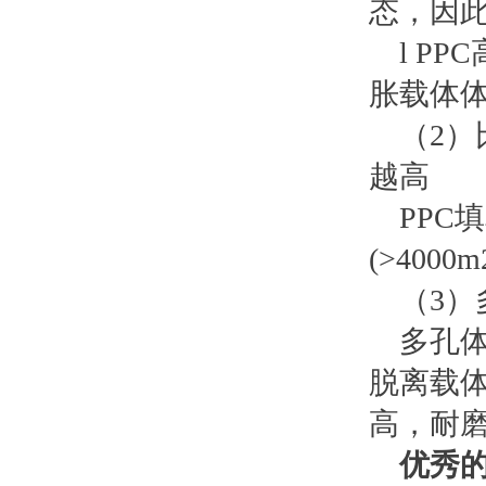
态，因
l P
胀载体体
（2
越高
PP
(>4000m
（3
多孔
脱离载
高，耐磨
优秀