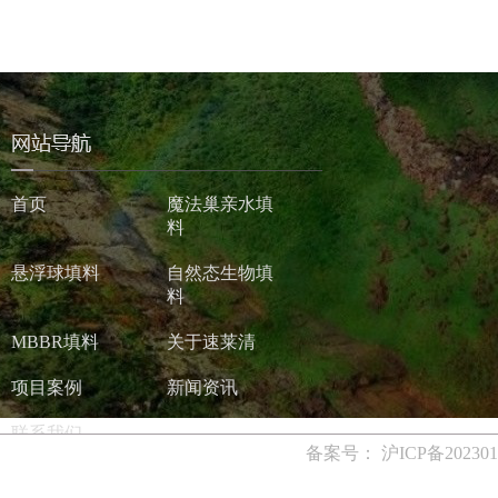
首页
魔法巢亲水填
料
悬浮球填料
自然态生物填
料
MBBR填料
关于速莱清
项目案例
新闻资讯
联系我们
备案号：
沪ICP备202301